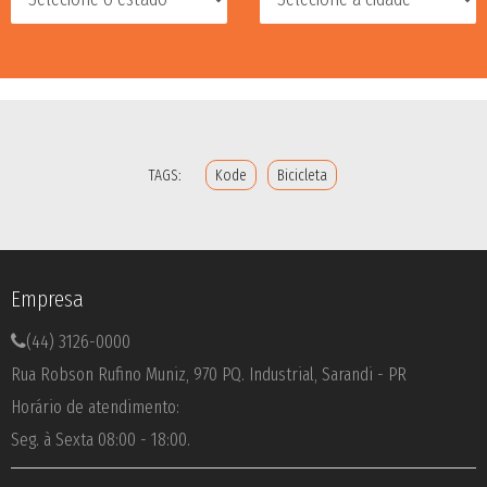
TAGS:
Kode
Bicicleta
Empresa
(44) 3126-0000
Rua Robson Rufino Muniz, 970 PQ. Industrial, Sarandi - PR
Horário de atendimento:
Seg. à Sexta 08:00 - 18:00.