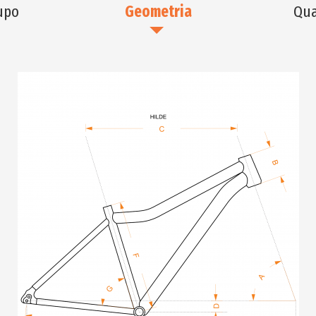
upo
Geometria
Qua