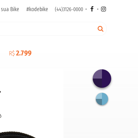
e sua Bike
#kodebike
•
•
(44)3126-0000
2.799
R$