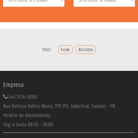
TAGS:
Kode
Bicicleta
Empresa
(44) 3126-0000
Rua Robson Rufino Muniz, 970 PQ. Industrial, Sarandi - PR
Horário de atendimento:
Seg. à Sexta 08:00 - 18:00.